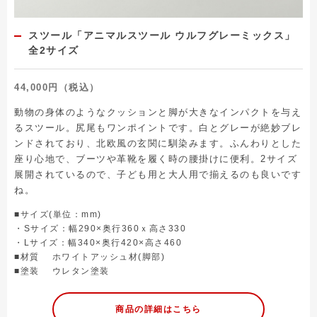
スツール「アニマルスツール ウルフグレーミックス」
全2サイズ
44,000円（税込）
動物の身体のようなクッションと脚が大きなインパクトを与え
るスツール。尻尾もワンポイントです。白とグレーが絶妙ブレ
ンドされており、北欧風の玄関に馴染みます。ふんわりとした
座り心地で、ブーツや革靴を履く時の腰掛けに便利。2サイズ
展開されているので、子ども用と大人用で揃えるのも良いです
ね。
■サイズ(単位：mm)
・Sサイズ：幅290×奥行360ｘ高さ330
・Lサイズ：幅340×奥行420×高さ460
■材質 ホワイトアッシュ材(脚部)
■塗装 ウレタン塗装
商品の詳細はこちら