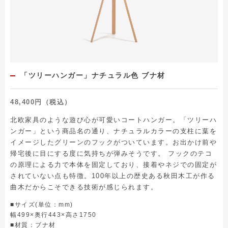
「ツリーハンガー」ナチュラル色 ブナ材
48,400円（税込）
北欧家具のような遊び心が可愛いコートハンガー。「ツリーハ
ンガー」という商品名の通り、ナチュラルカラーの支柱に葉を
イメージしたグリーンのフックがついています。お出かけ前や
帰宅後に目にする度に気持ちが弾みそうです。 フックのテコ
の原理による力で本体を固定しており、接着やネジでの固定が
されていない点も特徴。100年以上の歴史ある秋田木工が作る
曲木だからこそできる技術が感じられます。
■サイズ(単位：mm)
幅499×奥行443×高さ1750
■材質：ブナ材