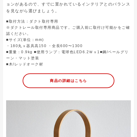
ョンがあるので、すでに置かれているインテリアとのバランス
を見ながら選びましょう。
■取付方法：ダクト取付専用
※ダクトレール取付専用商品です。ご購入前に取付け可能かをご確
認ください。
■サイズ(単位：mm)
・180丸ｘ器具高150 ・全長600〜1300
■重量：0.9kg ■使用ランプ：電球色LED6.2Ｗｘ1■鋼/ペールグリ
ーン・マット塗装
■木/レッドオーク材
商品の詳細はこちら