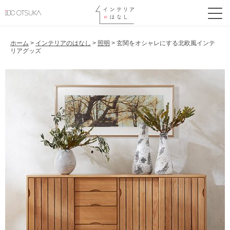
ホーム
>
インテリアのはなし
>
照明
>
玄関をオシャレにする北欧風インテ
リアグッズ