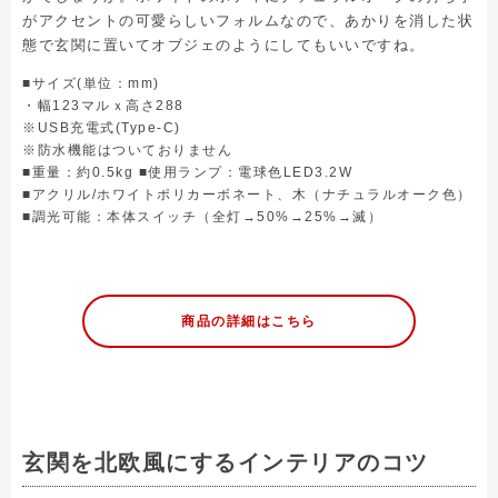
がアクセントの可愛らしいフォルムなので、あかりを消した状
態で玄関に置いてオブジェのようにしてもいいですね。
■サイズ(単位：mm)
・幅123マルｘ高さ288
※USB充電式(Type-C)
※防水機能はついておりません
■重量：約0.5kg ■使用ランプ：電球色LED3.2W
■アクリル/ホワイトポリカーボネート、木（ナチュラルオーク色）
■調光可能：本体スイッチ（全灯→50%→25%→滅）
商品の詳細はこちら
玄関を北欧風にするインテリアのコツ